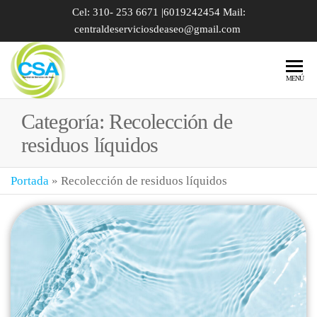
Cel: 310- 253 6671 |6019242454 Mail:
centraldeserviciosdeaseo@gmail.com
ALQUILER
MENÚ
DE BAÑOS
Categoría:
Recolección de
PORTÁTILES
residuos líquidos
| SERVICIO
DE VACTOR |
Portada
»
Recolección de residuos líquidos
POZOS
SÉPTICOS |
TRAMPAS
DE GRASA
BOGOTÁ