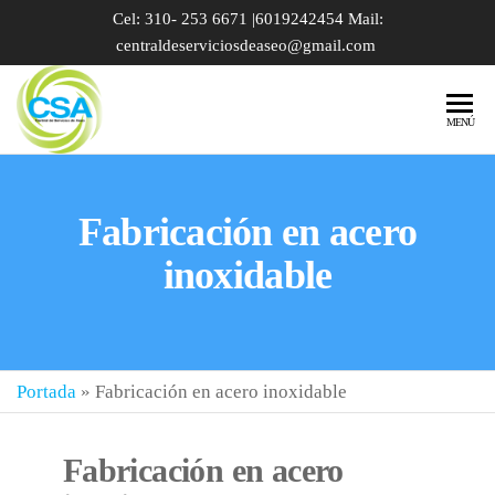
Cel: 310- 253 6671 |6019242454 Mail:
centraldeserviciosdeaseo@gmail.com
ALQUILER
MENÚ
DE BAÑOS
PORTÁTILES
Fabricación en acero
| SERVICIO
DE VACTOR |
inoxidable
POZOS
SÉPTICOS |
TRAMPAS
Portada
»
Fabricación en acero inoxidable
DE GRASA
BOGOTÁ
Fabricación en acero