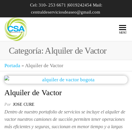
Cel: 310- 253 6671 |6019242454 Mail:
centraldeserviciosdeaseo@gmail.com
ALQUILER
MENÚ
DE BAÑOS
Categoría:
Alquiler de Vactor
PORTÁTILES
| SERVICIO
Portada
»
Alquiler de Vactor
DE VACTOR |
POZOS
SÉPTICOS |
Alquiler de Vactor
TRAMPAS
Por
JOSE CURE
DE GRASA
Dentro de nuestro portafolio de servicios se incluye el alquiler de
BOGOTÁ
vactor nuestros camiones de succión permiten tener operaciones
más eficientes y seguras, succionan en menor tiempo y a largas